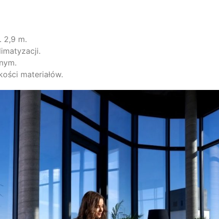
 2,9 m.
imatyzacji.
nnym.
kości materiałów.