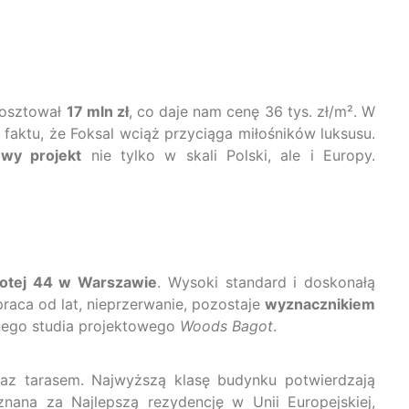
 Kosztował
17 mln zł
, co daje nam cenę 36 tys. zł/m². W
 faktu, że Foksal wciąż przyciąga miłośników luksusu.
owy projekt
nie tylko w skali Polski, ale i Europy.
łotej 44 w Warszawie
. Wysoki standard i doskonałą
praca od lat, nieprzerwanie, pozostaje
wyznacznikiem
anego studia projektowego
Woods Bagot
.
az tarasem. Najwyższą klasę budynku potwierdzają
nana za Najlepszą rezydencję w Unii Europejskiej,