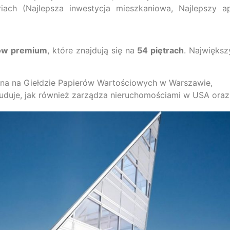
ach (Najlepsza inwestycja mieszkaniowa, Najlepszy ap
tów premium
, które znajdują się na
54 piętrach
. Najwięks
na na Giełdzie Papierów Wartościowych w Warszawie,
uduje, jak również zarządza nieruchomościami w USA oraz