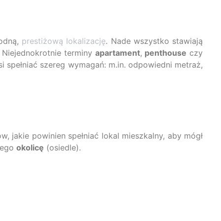
godną,
prestiżową lokalizację
. Nade wszystko stawiają
 Niejednokrotnie terminy
apartament
,
penthouse
czy
i spełniać szereg wymagań: m.in. odpowiedni metraż,
w, jakie powinien spełniać lokal mieszkalny, aby mógł
 jego
okolicę
(osiedle).