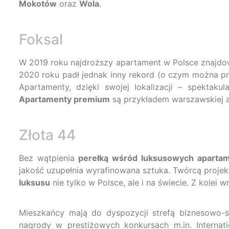
Mokotów
oraz
Wola
.
Foksal
W 2019 roku najdroższy apartament w Polsce znajdow
2020 roku padł jednak inny rekord (o czym można prze
Apartamenty, dzięki swojej lokalizacji – spektaku
Apartamenty premium
są przykładem warszawskiej a
Złota 44
Bez wątpienia
perełką wśród luksusowych apart
jakość uzupełnia wyrafinowana sztuka. Twórcą projekt
luksusu
nie tylko w Polsce, ale i na świecie. Z kol
Mieszkańcy mają do dyspozycji strefą biznesowo-
nagrody w prestiżowych konkursach m.in. Internat