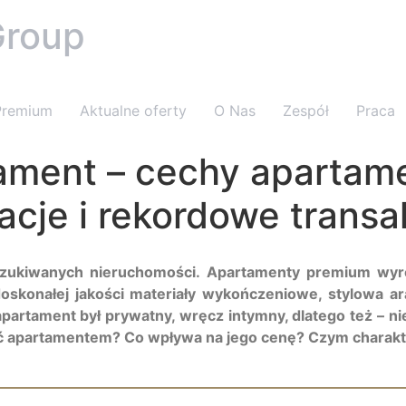
Group
Premium
Aktualne oferty
O Nas
Zespół
Praca
ment – cechy apartame
acje i rekordowe transa
zukiwanych nieruchomości. Apartamenty premium wyróż
skonałej jakości materiały wykończeniowe, stylowa ara
apartament był prywatny, wręcz intymny, dlatego też – n
ć apartamentem? Co wpływa na jego cenę? Czym charakt