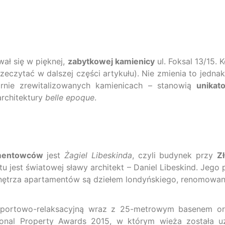
ał się w pięknej,
zabytkowej kamienicy
ul. Foksal 13/15.
czytać w dalszej części artykułu). Nie zmienia to jednak
larnie zrewitalizowanych kamienicach – stanowią
unikat
rchitektury
belle epoque
.
amentowców
jest
Żagiel Libeskinda
, czyli budynek przy
Z
u jest światowej sławy architekt – Daniel Libeskind. Jego 
ei wnętrza apartamentów są dziełem londyńskiego, renomow
sportowo-relaksacyjną wraz z 25-metrowym basenem or
ional Property Awards 2015, w którym wieża została uz