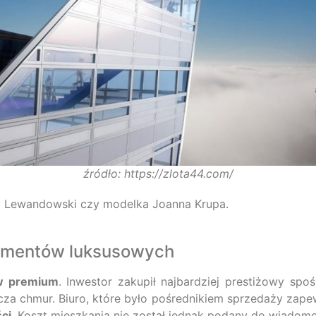
źródło: https://zlota44.com/
ert Lewandowski czy modelka Joanna Krupa.
tamentów luksusowych
w premium
. Inwestor zakupił najbardziej prestiżowy spoś
cza chmur. Biuro, które było pośrednikiem sprzedaży zape
ci
. Koszt mieszkania nie został jednak podany do wiadomo