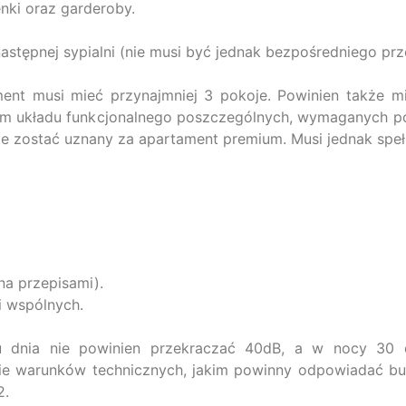
nki oraz garderoby.
następnej sypialni (nie musi być jednak bezpośredniego pr
t musi mieć przynajmniej 3 pokoje. Powinien także mi
iem układu funkcjonalnego poszczególnych, wymaganych p
że zostać uznany za apartament premium. Musi jednak speł
na przepisami).
i wspólnych.
u dnia nie powinien przekraczać 40dB, a w nocy 30 d
wie warunków technicznych, jakim powinny odpowiadać bu
2.