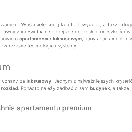
sowaniem. Właściciele cenią komfort, wygodę, a także do
h również indywidualne podejście do obsługi mieszkańców.
 mówić o
apartamencie luksusowym
, dany apartament mus
owoczesne technologie i systemy.
um
ł uznany za
luksusowy
. Jednym z najważniejszych kryterió
 rozkład
. Ponadto należy zadbać o sam
budynek
, a także
chnia apartamentu premium