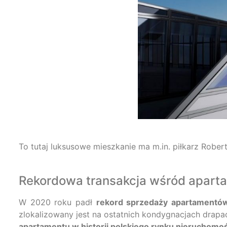
To tutaj luksusowe mieszkanie ma m.in. piłkarz Rob
Rekordowa transakcja wśród apar
W 2020 roku padł
rekord sprzedaży apartamentó
zlokalizowany jest na ostatnich kondygnacjach drapa
apartamentu w historii polskiego rynku nieruchomoś